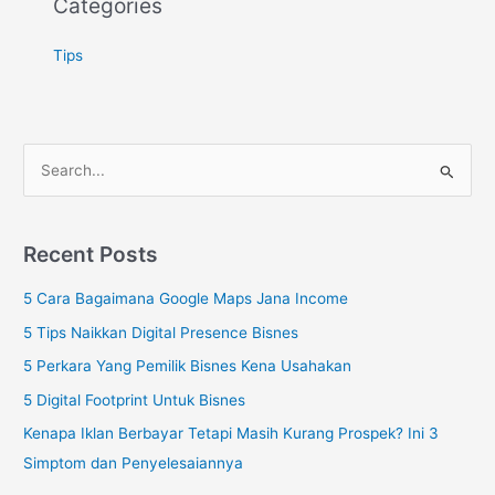
Categories
Tips
S
e
a
Recent Posts
r
c
5 Cara Bagaimana Google Maps Jana Income
h
5 Tips Naikkan Digital Presence Bisnes
f
5 Perkara Yang Pemilik Bisnes Kena Usahakan
o
5 Digital Footprint Untuk Bisnes
r
Kenapa Iklan Berbayar Tetapi Masih Kurang Prospek? Ini 3
:
Simptom dan Penyelesaiannya