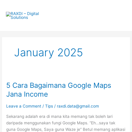
Skip
Main
to
Menu
content
January 2025
5
5 Cara Bagaimana Google Maps
Cara
Bagaimana
Jana Income
Google
Maps
Leave a Comment
/
Tips
/
raxdi.data@gmail.com
Jana
Sekarang adalah era di mana kita memang tak boleh lari
Income
daripada menggunakan fungi Google Maps. “Eh…saya tak
guna Google Maps, Saya guna Waze je” Betul memang aplikasi