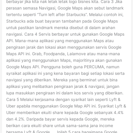
berbayar jika kita nak letak letak logo bisnes kita. Cara 3 Jika
perasan semasa Navigasi, Google Maps akan sebut landmark
tertentu seperti “Turn left after Starbucks”. Melalui contoh ini,
Starbucks ada buat bayaran tambahan pada Google Maps
untuk pastikan landmark mereka disebut di dalam arahan
navigasi. Cara 4 Servis berbayar untuk gunakan Google Maps
API. Mana-mana aplikasi yang menggunakan Maps atau
pengiraan jarak dan lokasi akan menggunakan servis Google
Maps API ini. Grab, Foodpanda, Lalamove atau mana-mana
aplikasi yang menggunakan Maps, majoritinya akan gunakan
Google Maps API. Pengguna boleh guna PERCUMA, namun
syraikat aplikasi ini yang kena bayaran bagi setiap lokasi serta
navigasi yang diberikan. Mereka yang berminat untuk bina
aplikasi yang melibatkan pengiraan jarak & navigasi, jangan
lupa masukkan pengiraan ini dalam kos servis yang diberikan.
Cara 5 Melalui kerjasama dengan syarikat lain seperti Lyft &
Uber apabila menggunakan Google Map API ini. Syarikat Lyft &
Uber memberikan ekuiti share kepada Google sebanyak 4.4%
dan 4.2%. Daripada bayar servis kepada Google, mereka
berikan cara ekuiti share untuk sama-sama jana income
bersama Lyft & Google. . . Inilah 5 cara bagaimana Google