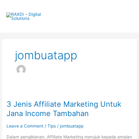
Skip
Main
to
Menu
content
jombuatapp
3
3 Jenis Affiliate Marketing Untuk
Jenis
Affiliate
Jana Income Tambahan
Marketing
Untuk
Leave a Comment
/
Tips
/
jombuatapp
Jana
Dalam pengiklanan, Affiliate Marketing merujuk kepada amalan
Income